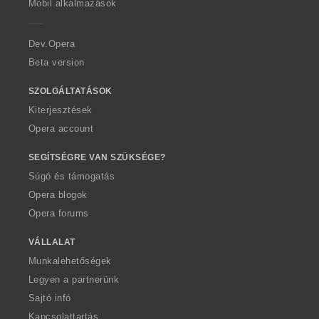
Mobil alkalmazások
e
r
a
Dev.Opera
Beta version
SZOLGÁLTATÁSOK
Kiterjesztések
Opera account
SEGÍTSÉGRE VAN SZÜKSÉGE?
Súgó és támogatás
Opera blogok
Opera forums
VÁLLALAT
Munkalehetőségek
Legyen a partnerünk
Sajtó infó
Kapcsolattartás