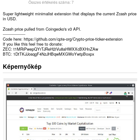
Összes értékelés száma:
7
Super lightweight minimalist extension that displays the current Zcash price
in USD.
Zcash price pulled from Coingecko's v3 API.
------------------
Code here: https://github.com/cpte-org/Crypto-price-ticker-extension
If you like this feel free to donate:
ZEC: t1MRiPwepQYrTJReH2iVu8aHWXXcBXHnZAw
BTC: 1DtTKJJosqgF4NzJHBqwMXGWoYwtpBoxpx
Képernyőkép