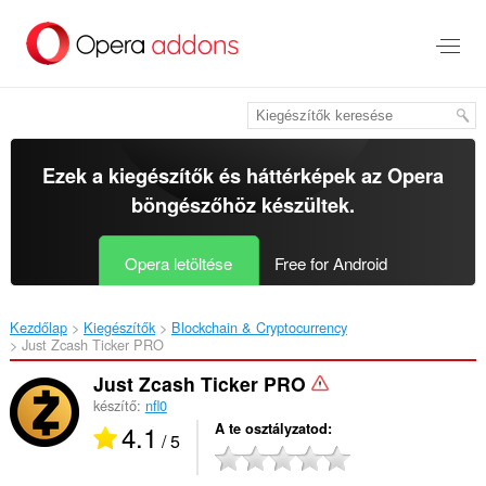
Ugrás
a
lap
tartalmára
Ezek a kiegészítők és háttérképek az
Opera
böngészőhöz
készültek.
Opera letöltése
Free for Android
Kezdőlap
Kiegészítők
Blockchain & Cryptocurrency
Just Zcash Ticker PRO‎
Just Zcash Ticker PRO
készítő:
nfl0
4.1
A te osztályzatod
/ 5