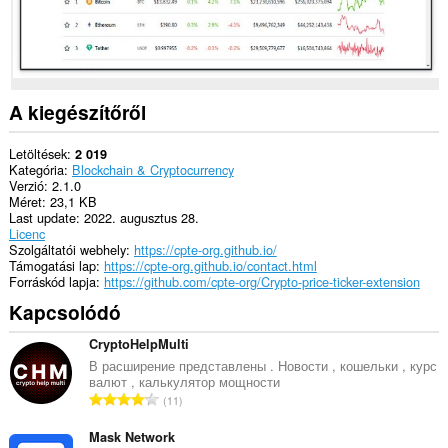
A kiegészítőről
Letöltések
2 019
Kategória
Blockchain & Cryptocurrency
Verzió
2.1.0
Méret
23,1 KB
Last update
2022. augusztus 28.
Licenc
Szolgáltatói webhely
https://cpte-org.github.io/
Támogatási lap
https://cpte-org.github.io/contact.html
Forráskód lapja
https://github.com/cpte-org/Crypto-price-ticker-extension
Kapcsolódó
CryptoHelpMulti
В расширение представлены . Новости , кошельки , курс
валют , калькулятор мощности
Ö
11
s
s
Mask Network