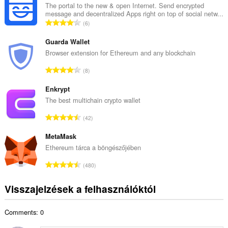
z
The portal to the new & open Internet. Send encrypted
message and decentralized Apps right on top of social netw...
e
Ö
6
s
s
é
s
Guarda Wallet
r
z
Browser extension for Ethereum and any blockchain
t
e
é
Ö
8
s
k
s
é
e
s
Enkrypt
r
l
z
The best multichain crypto wallet
t
é
e
é
Ö
s
42
s
k
s
s
é
e
s
MetaMask
z
r
l
z
á
Ethereum tárca a böngészőjében
t
é
e
m
é
Ö
s
480
s
a
k
s
s
é
:
e
s
z
Visszajelzések a felhasználóktól
r
l
z
á
t
é
e
m
é
s
Comments: 0
s
a
k
s
é
: