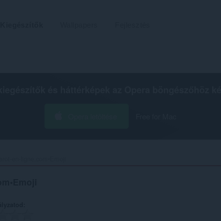
Kiegészítők
Wallpapers
Fejlesztés
kiegészítők és háttérképek az
Opera böngészőhöz
ké
Opera letöltése
Free for Mac
tarot-en-ligne.com•Emoji‎
com•Emoji
ályzatod