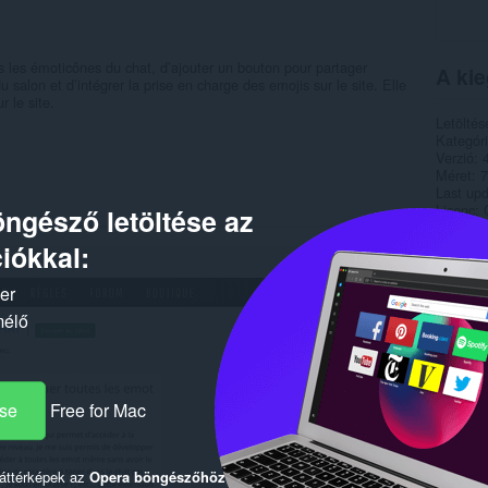
 les émoticônes du chat, d’ajouter un bouton pour partager
A kie
 salon et d’intégrer la prise en charge des emojis sur le site. Elle
 le site.
Letöltés
Kategór
Verzió
Méret
7
Last up
Licenc
ngésző letöltése az
Szolgált
Támogat
iókkal:
Forráskó
ker
Kapc
mélő
ése
Free for Mac
háttérképek az
Opera böngészőhöz