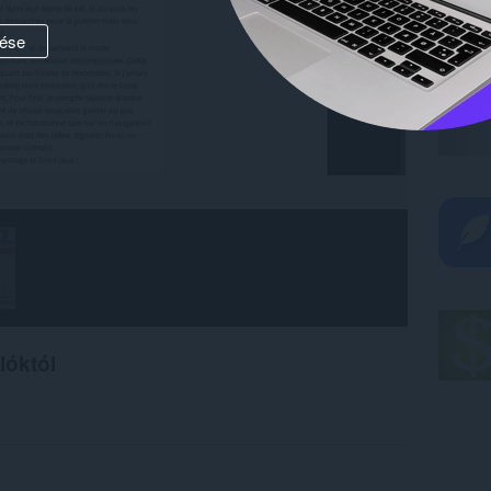
ése
lóktól