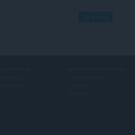
Log in to post
ZOLGÁLTATÁSOK
SEGÍTSÉGRE VAN SZÜKSÉGE?
terjesztések
Súgó és támogatás
era account
Opera blogok
Opera forums