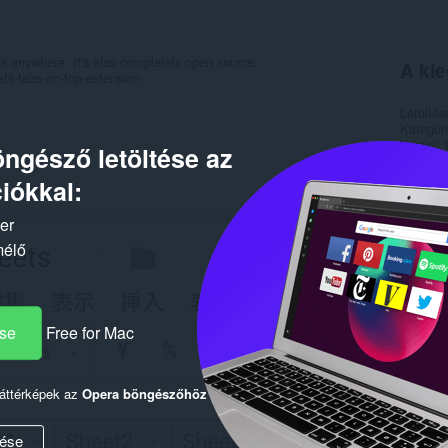
ta anywhere. It's also completely open source.
A kie
ts-tabs-on-top-extension
Letöltés
Kategór
Verzió
ngésző letöltése az
Méret
6
Last up
iókkal:
Licenc
Adatvéde
ker
Szolgált
Támogat
mélő
Forráskó
Kapc
ése
Free for Mac
háttérképek az
Opera böngészőhöz
ése