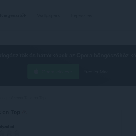
Kiegészítők
Wallpapers
Fejlesztés
kiegészítők és háttérképek az
Opera böngészőhöz
ké
Opera letöltése
Free for Mac
oogle Sheets Tabs on Top‎
s on Top
ályzatod