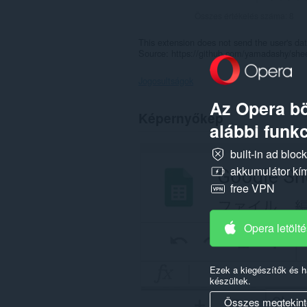
Összes értékelés száma:
8
This extension does not send the user's da
Source: https://github.com/yamadashy/shee
Jogosultságok
Az Opera bö
Ez
Képernyőkép
a
alábbi funkc
kiegészítő
hozzáfér
built-in ad bloc
az
adatához
akkumulátor kí
néhány
free VPN
webhelyen.
Opera letölt
Ezek a kiegészítők és 
készültek.
Összes megtekint