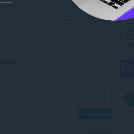
lóktól
Log in to post
View forum thread