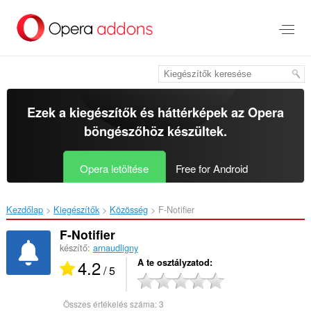
Ugrás
a
lap
tartalmára
Ezek a kiegészítők és háttérképek az
Opera
böngészőhöz
készültek.
Opera letöltése
Free for Android
Kezdőlap
Kiegészítők
Közösség
F-Notifier‎
F-Notifier
készítő:
arnaudligny
4.2
A te osztályzatod
/ 5
Összes értékelés száma:
3