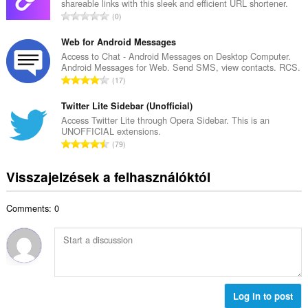
shareable links with this sleek and efficient URL shortener.
e
é
Ö
0
s
k
s
é
e
s
Web for Android Messages
r
l
z
Access to Chat - Android Messages on Desktop Computer.
t
é
Android Messages for Web. Send SMS, view contacts. RCS.
e
é
Ö
s
17
s
k
s
s
é
e
s
Twitter Lite Sidebar (Unofficial)
z
r
l
z
á
Access Twitter Lite through Opera Sidebar. This is an
t
é
UNOFFICIAL extensions.
e
m
é
Ö
s
79
s
a
k
s
s
é
:
e
s
z
Visszajelzések a felhasználóktól
r
l
z
á
t
é
e
m
é
s
Comments: 0
s
a
k
s
é
:
e
z
r
l
á
t
é
m
é
s
a
k
s
:
e
Log in to post
z
l