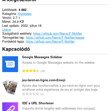
Letöltések
4 882
Kategória
Közösség
Verzió
2.7.1
Méret
24,9 KB
Last update
2022. július 18.
Licenc
Szolgáltatói webhely
https://github.com/Narno/F-Notifier
Támogatási lap
https://github.com/Narno/F-Notifier/issues
Forráskód lapja
https://github.com/Narno/F-Notifier
Kapcsolódó
Google Messages Sidebar
Access to Google Messages website on the sidebar.
Ö
28
s
s
jeu-tarot-en-ligne.com•Emoji
z
Ajoute des fonctionnalités à jeu-tarot-en-ligne.com pour
améliorer votre expérience de jeu et corriger des bugs.
e
Ö
0
s
s
é
s
IDE`a URL Shortener
r
z
Instantly shrink lengthy web addresses into compact,
t