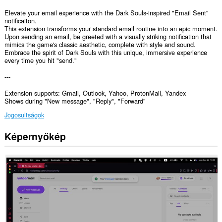
Elevate your email experience with the Dark Souls-inspired "Email Sent"
notificaiton.
This extension transforms your standard email routine into an epic moment.
Upon sending an email, be greeted with a visually striking notification that
mimics the game's classic aesthetic, complete with style and sound.
Embrace the spirit of Dark Souls with this unique, immersive experience
every time you hit "send."
---
Extension supports: Gmail, Outlook, Yahoo, ProtonMail, Yandex
Shows during "New message", "Reply", "Forward"
Jogosultságok
Képernyőkép
Ez
a
kiegészítő
hozzáfér
az
adatához
néhány
webhelyen.