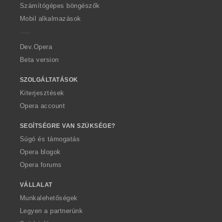
O
Számítógépes böngészők
p
Mobil alkalmazások
e
r
a
Dev.Opera
Beta version
SZOLGÁLTATÁSOK
Kiterjesztések
Opera account
SEGÍTSÉGRE VAN SZÜKSÉGE?
Súgó és támogatás
Opera blogok
Opera forums
VÁLLALAT
Munkalehetőségek
Legyen a partnerünk