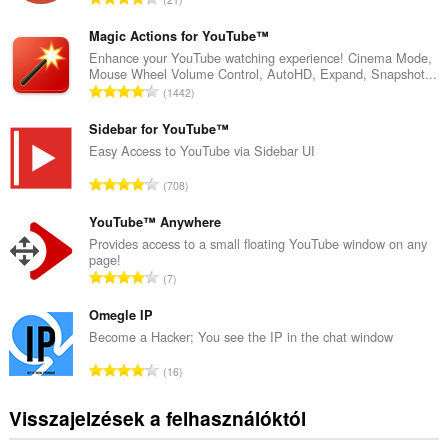
s
s
Magic Actions for YouTube™
z
Enhance your YouTube watching experience! Cinema Mode,
Mouse Wheel Volume Control, AutoHD, Expand, Snapshot...
e
Ö
1442
s
s
é
s
Sidebar for YouTube™
r
z
Easy Access to YouTube via Sidebar UI
t
e
é
Ö
708
s
k
s
é
e
s
YouTube™ Anywhere
r
l
z
Provides access to a small floating YouTube window on any
t
é
page!
e
é
Ö
s
7
s
k
s
s
é
e
s
Omegle IP
z
r
l
z
á
Become a Hacker; You see the IP in the chat window
t
é
e
m
é
Ö
s
16
s
a
k
s
s
é
:
e
s
z
Visszajelzések a felhasználóktól
r
l
z
á
t
é