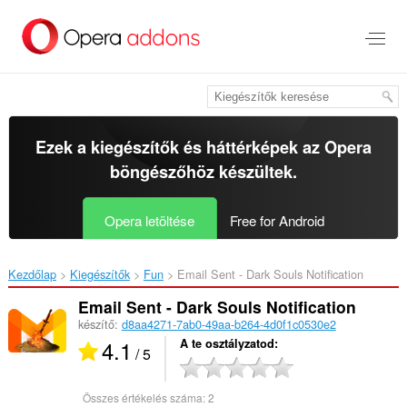
Ugrás
a
lap
tartalmára
Ezek a kiegészítők és háttérképek az
Opera
böngészőhöz
készültek.
Opera letöltése
Free for Android
Kezdőlap
Kiegészítők
Fun
Email Sent - Dark Souls Notification‎
Email Sent - Dark Souls Notification
készítő:
d8aa4271-7ab0-49aa-b264-4d0f1c0530e2
4.1
A te osztályzatod
/ 5
Összes értékelés száma:
2