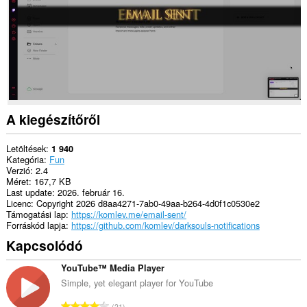
A kiegészítőről
Letöltések
1 940
Kategória
Fun
Verzió
2.4
Méret
167,7 KB
Last update
2026. február 16.
Licenc
Copyright 2026 d8aa4271-7ab0-49aa-b264-4d0f1c0530e2
Támogatási lap
https://komlev.me/email-sent/
Forráskód lapja
https://github.com/komlev/darksouls-notifications
Kapcsolódó
YouTube™ Media Player
Simple, yet elegant player for YouTube
Ö
21