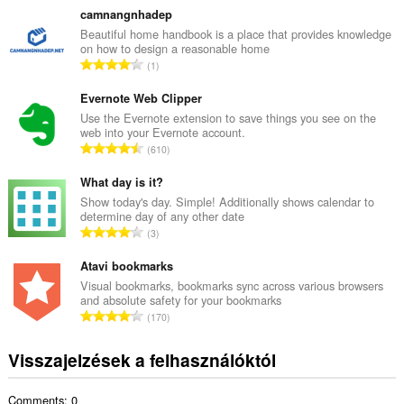
s
camnangnhadep
z
Beautiful home handbook is a place that provides knowledge
on how to design a reasonable home
e
Ö
1
s
s
é
s
Evernote Web Clipper
r
z
Use the Evernote extension to save things you see on the
t
web into your Evernote account.
e
é
Ö
610
s
k
s
é
e
s
What day is it?
r
l
z
Show today's day. Simple! Additionally shows calendar to
t
é
determine day of any other date
e
é
Ö
s
3
s
k
s
s
é
e
s
Atavi bookmarks
z
r
l
z
á
Visual bookmarks, bookmarks sync across various browsers
t
é
and absolute safety for your bookmarks
e
m
é
Ö
s
170
s
a
k
s
s
é
:
e
s
z
Visszajelzések a felhasználóktól
r
l
z
á
t
é
e
m
é
s
Comments: 0