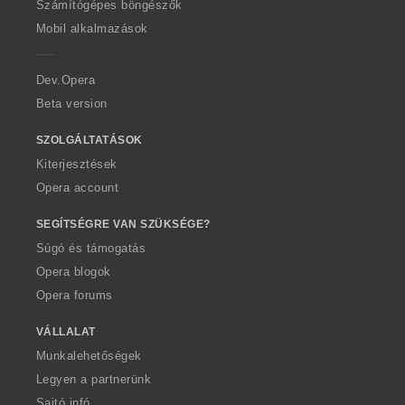
O
Számítógépes böngészők
p
Mobil alkalmazások
e
r
a
Dev.Opera
Beta version
SZOLGÁLTATÁSOK
Kiterjesztések
Opera account
SEGÍTSÉGRE VAN SZÜKSÉGE?
Súgó és támogatás
Opera blogok
Opera forums
VÁLLALAT
Munkalehetőségek
Legyen a partnerünk
Sajtó infó