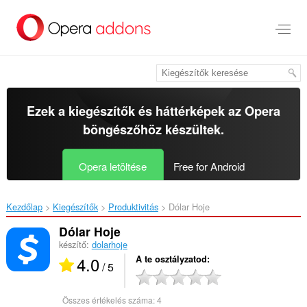
Ugrás
a
lap
tartalmára
Ezek a kiegészítők és háttérképek az
Opera
böngészőhöz
készültek.
Opera letöltése
Free for Android
Kezdőlap
Kiegészítők
Produktivitás
Dólar Hoje‎
Dólar Hoje
készítő:
dolarhoje
4.0
A te osztályzatod
/ 5
Összes értékelés száma:
4