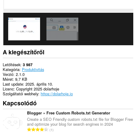
A kiegészítőről
Letöltések
3 987
Kategória
Produktivitás
Verzió
2.1.0
Méret
9,7 KB
Last update
2025. április 10.
Licenc
Copyright 2025 dolarhoje
Szolgáltatói webhely
https://dolarhoje.io
Kapcsolódó
Blogger » Free Custom Robots.txt Generator
Create a SEO Friendly custom robots.txt file for Blogger Free
and optimize your blog for search engines in 2024
Ö
1
s