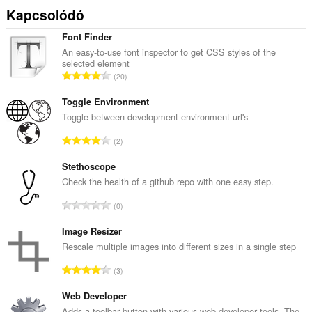
tevékenységhez.
Kapcsolódó
Font Finder
An easy-to-use font inspector to get CSS styles of the
selected element
Ö
20
s
s
Toggle Environment
z
Toggle between development environment url's
e
Ö
2
s
s
é
s
Stethoscope
r
z
Check the health of a github repo with one easy step.
t
e
é
Ö
0
s
k
s
é
e
s
Image Resizer
r
l
z
Rescale multiple images into different sizes in a single step
t
é
e
é
Ö
s
3
s
k
s
s
é
e
s
Web Developer
z
r
l
z
á
Adds a toolbar button with various web developer tools. The