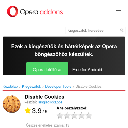
Ugrás
a
lap
tartalmára
Ezek a kiegészítők és háttérképek az
Opera
böngészőhöz
készültek.
Opera letöltése
Free for Android
Kezdőlap
Kiegészítők
Developer Tools
Disable Cookies‎
Disable Cookies
készítő:
singleclickapps
3.9
A te osztályzatod
/ 5
Összes értékelés száma:
13