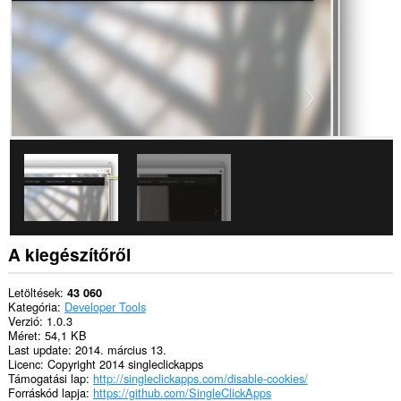
a
kiegészítő
olyan
beállításokat
módosít,
amik
meghatározzák,
hogy
a
webhelyek
használhatnak-
e
például
süti,
JavaScript,
és
plugin
funkciókat
A kiegészítőről
Ez
a
Letöltések
43 060
kiegészítő
Kategória
Developer Tools
hozzáfér
Verzió
1.0.3
a
Méret
54,1 KB
lapokhoz
Last update
2014. március 13.
és
Licenc
Copyright 2014 singleclickapps
a
Támogatási lap
http://singleclickapps.com/disable-cookies/
böngészési
Forráskód lapja
https://github.com/SingleClickApps