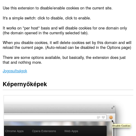
Use this extension to disable/enable cookies on the current site.
It's a simple switch: click to disable, click to enable.
It works on "per host" basis and will disable cookies for one domain only
(the domain opened in the currently selected tab).
When you disable cookies, it will delete cookies set by this domain and will
reload the current page. (Auto-reload can be disabled in the Options page)
There are some options available, but basically, the extension does just
that and nothing more.
Jogosultságok
Képernyőképek
Ez
a
kiegészítő
hozzáfér
az
adatához
az
összes
webhelyen.
Ez