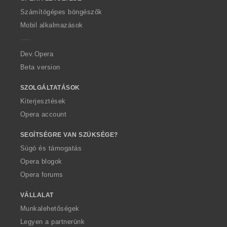
w
O
Számítógépes böngészők
p
Mobil alkalmazások
e
r
a
Dev.Opera
Beta version
SZOLGÁLTATÁSOK
Kiterjesztések
Opera account
SEGÍTSÉGRE VAN SZÜKSÉGE?
Súgó és támogatás
Opera blogok
Opera forums
VÁLLALAT
Munkalehetőségek
Legyen a partnerünk