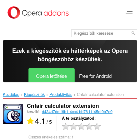
Ugrás
a
lap
tartalmára
Ezek a kiegészítők és háttérképek az
Opera
böngészőhöz
készültek.
Opera letöltése
Free for Android
Kezdőlap
Kiegészítők
Produktivitás
Cnfair calculator extension‎
Cnfair calculator extension
készítő:
d434d7dd-f6b1-4cc4-bb76-f1f45ef9b7e9
4.1
A te osztályzatod
/ 5
Összes értékelés száma:
1