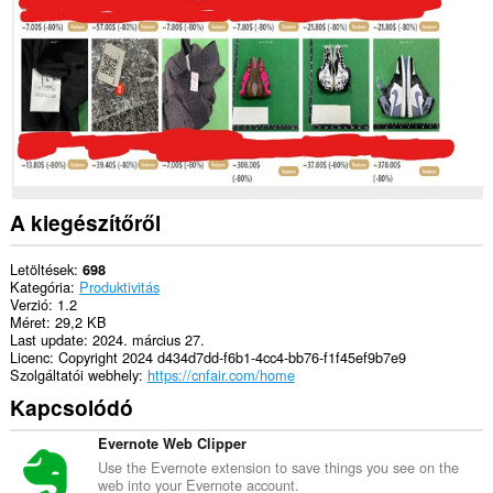
extension
can
create
rich
notifications
and
display
them
to
you
in
the
A kiegészítőről
system
tray.
Letöltések
698
Kategória
Produktivitás
Verzió
1.2
Méret
29,2 KB
Last update
2024. március 27.
Licenc
Copyright 2024 d434d7dd-f6b1-4cc4-bb76-f1f45ef9b7e9
Szolgáltatói webhely
https://cnfair.com/home
Kapcsolódó
Evernote Web Clipper
Use the Evernote extension to save things you see on the
web into your Evernote account.