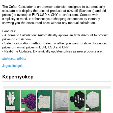
The Cnfair Calculator is an browser extension designed to automatically
calculate and display the price of products at 80% off (flash sale) and old
prices (no events) in EUR,USD & CNY on cnfair.com. Created with
simplicity in mind, it enhances your shopping experience by instantly
showing you the discounted price without any manual calculation.
Features:
- Automatic Calculation: Automatically applies an 80% discount to product
prices on cnfair.com.
- Select calculation method: Select whether you want to show discounted
prices or normal prices in EUR, USD and CNY.
- Real-time Updates: Dynamically updates prices as new products are...
Mutasson többet
Jogosultságok
Képernyőkép
Ez
a
kiegészítő
hozzáfér
az
adatához
néhány
webhelyen.
This