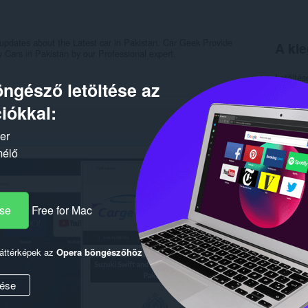
 updates about the Latest car in Pakistan. Car Geek Provide
A kie
 Cars in Pakistan by our Professional expert.
Letöltés
ngésző letöltése az
Kategór
Verzió
iókkal:
Méret
2
Last up
Licenc
ker
Adatvéde
mélő
Szolgált
Támogat
Kapc
ése
Free for Mac
háttérképek az
Opera böngészőhöz
ése