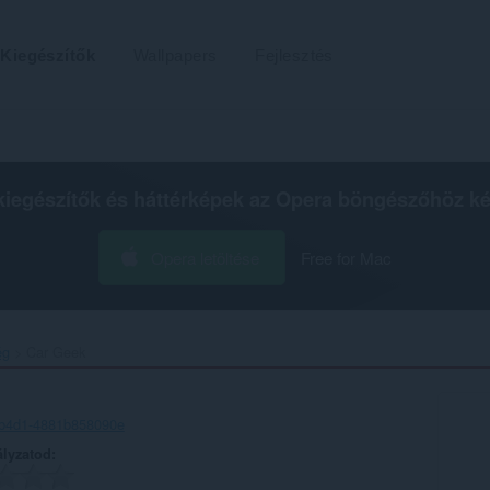
Kiegészítők
Wallpapers
Fejlesztés
kiegészítők és háttérképek az
Opera böngészőhöz
ké
Opera letöltése
Free for Mac
ég
Car Geek‎
-b4d1-4881b858090e
ályzatod