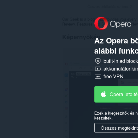
Összes értékelés száma:
2
Car Geek is a blog that provides you every
Review, Features and Specifications of New
Képernyőkép
Az Opera bö
alábbi funkc
built-in ad bloc
akkumulátor kí
free VPN
Opera letölt
Ezek a kiegészítők és 
készültek.
Összes megtekint