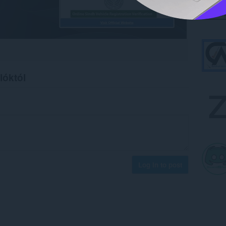
lóktól
Log in to post