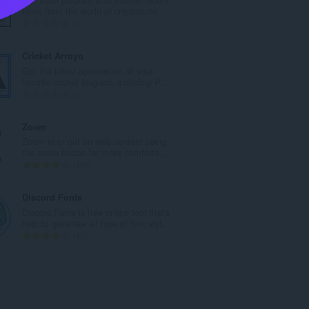
e
news from the world of cryptocurre...
s
Ö
0
é
s
r
s
Cricket Arroyo
t
z
Get the latest updates on all your
é
e
favorite cricket leagues, including P...
k
s
Ö
0
e
é
s
l
r
s
Zoom
é
t
z
Zoom in or out on web content using
s
é
e
the zoom button for more comforta...
s
k
s
Ö
193
z
e
é
s
á
l
r
s
Discord Fonts
m
é
t
z
Discord Fonts is free online tool that's
a
s
é
e
help to generate all type of font styl...
:
s
k
s
Ö
17
z
e
é
s
á
l
r
s
m
é
t
z
a
s
é
e
:
s
k
s