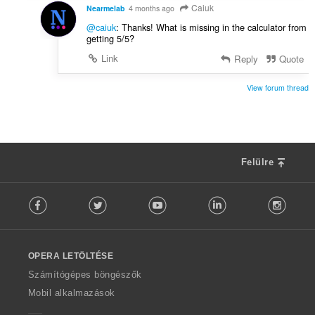
a
Caiuk
Nearmelab
4 months ago
:
@caiuk
: Thanks! What is missing in the calculator from
getting 5/5?
Link
Reply
Quote
View forum thread
Felülre
F
Facebook
Twitter
Youtube
LinkedIn
Instag
o
l
l
o
OPERA LETÖLTÉSE
w
O
Számítógépes böngészők
p
Mobil alkalmazások
e