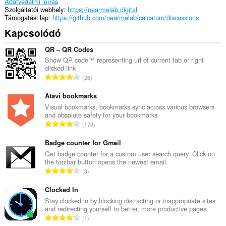
Adatvédelmi leírás
Szolgáltatói webhely
https://nearmelab.digital
Támogatási lap
https://github.com/nearmelab/calcatom/discussions
Kapcsolódó
QR – QR Codes
Show QR code™ representing url of current tab or right
clicked link
Ö
26
s
s
Atavi bookmarks
z
Visual bookmarks, bookmarks sync across various browsers
and absolute safety for your bookmarks
e
Ö
170
s
s
é
s
Badge counter for Gmail
r
z
Get badge counter for a custom user search query. Click on
t
the toolbar button opens the newest email.
e
é
Ö
3
s
k
s
é
e
s
Clocked In
r
l
z
Stay clocked in by blocking distracting or inappropriate sites
t
é
and redirecting yourself to better, more productive pages.
e
é
Ö
s
1
s
k