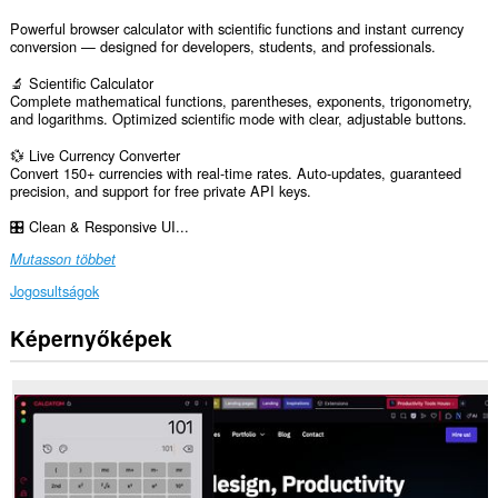
Powerful browser calculator with scientific functions and instant currency
conversion — designed for developers, students, and professionals.
🔬 Scientific Calculator
Complete mathematical functions, parentheses, exponents, trigonometry,
and logarithms. Optimized scientific mode with clear, adjustable buttons.
💱 Live Currency Converter
Convert 150+ currencies with real-time rates. Auto-updates, guaranteed
precision, and support for free private API keys.
🎛️ Clean & Responsive UI...
Mutasson többet
Jogosultságok
Képernyőképek
Ez
a
kiegészítő
egy
panelt
ad
az
oldalsávhoz.