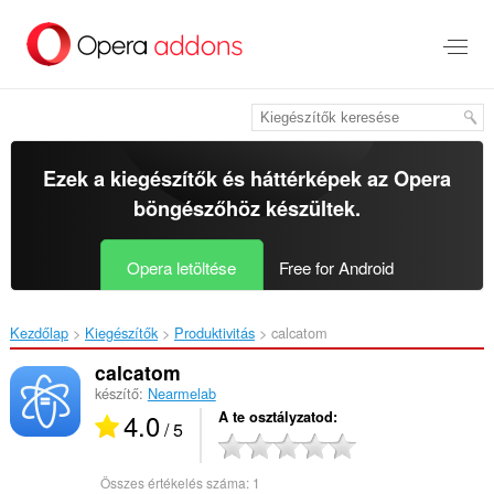
Ugrás
a
lap
tartalmára
Ezek a kiegészítők és háttérképek az
Opera
böngészőhöz
készültek.
Opera letöltése
Free for Android
Kezdőlap
Kiegészítők
Produktivitás
calcatom‎
calcatom
készítő:
Nearmelab
4.0
A te osztályzatod
/ 5
Összes értékelés száma:
1