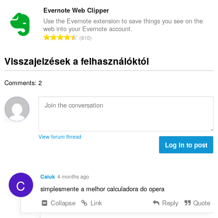
s
s
é
e
s
Evernote Web Clipper
z
r
l
z
á
Use the Evernote extension to save things you see on the
t
é
web into your Evernote account.
e
m
é
Ö
s
610
s
a
k
s
s
é
:
e
s
z
Visszajelzések a felhasználóktól
r
l
z
á
t
é
e
m
é
s
Comments: 2
s
a
k
s
é
:
e
z
r
l
á
t
é
m
é
s
a
k
s
View forum thread
:
e
Log in to post
z
l
á
é
m
s
a
Caiuk
4 months ago
C
s
:
simplesmente a melhor calculadora do opera
z
á
Collapse
Link
Reply
Quote
m