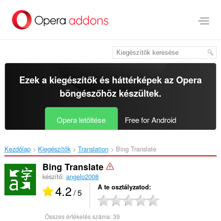
Ugrás
a
lap
tartalmára
Ezek a kiegészítők és háttérképek az
Opera
böngészőhöz
készültek.
Opera letöltése
Free for Android
Kezdőlap
Kiegészítők
Translation
Bing Translate‎
Bing Translate
készítő:
angelo2008
4.2
A te osztályzatod
/ 5
Összes értékelés száma:
39