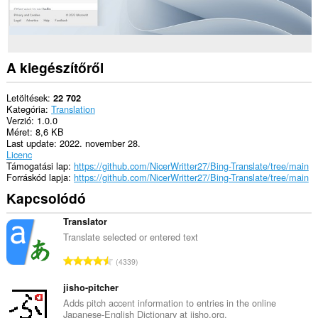
A kiegészítőről
Letöltések
22 702
Kategória
Translation
Verzió
1.0.0
Méret
8,6 KB
Last update
2022. november 28.
Licenc
Támogatási lap
https://github.com/NicerWritter27/Bing-Translate/tree/main
Forráskód lapja
https://github.com/NicerWritter27/Bing-Translate/tree/main
Kapcsolódó
Translator
Translate selected or entered text
Ö
4339
s
s
jisho-pitcher
z
Adds pitch accent information to entries in the online
Japanese-English Dictionary at jisho.org.
e