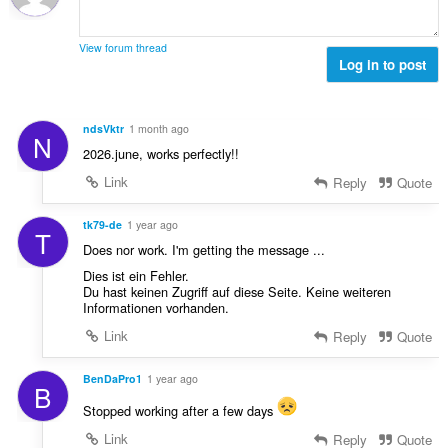
t
é
m
é
s
a
k
s
View forum thread
:
e
Log in to post
z
l
á
é
m
s
a
ndsVktr
1 month ago
N
s
:
2026.june, works perfectly!!
z
á
Link
Reply
Quote
m
a
tk79-de
1 year ago
T
:
Does nor work. I'm getting the message ...
Dies ist ein Fehler.
Du hast keinen Zugriff auf diese Seite. Keine weiteren
Informationen vorhanden.
Link
Reply
Quote
BenDaPro1
1 year ago
B
Stopped working after a few days
Link
Reply
Quote