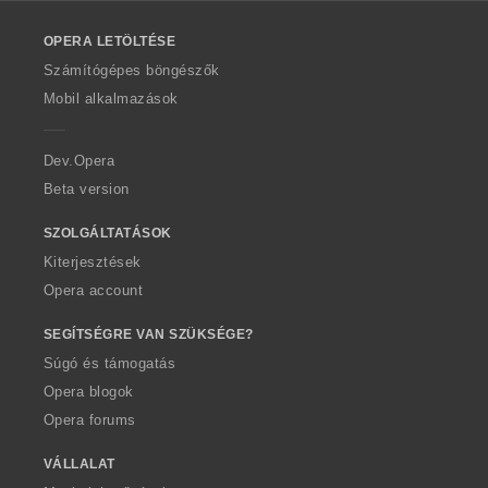
l
o
OPERA LETÖLTÉSE
w
O
Számítógépes böngészők
p
Mobil alkalmazások
e
r
a
Dev.Opera
Beta version
SZOLGÁLTATÁSOK
Kiterjesztések
Opera account
SEGÍTSÉGRE VAN SZÜKSÉGE?
Súgó és támogatás
Opera blogok
Opera forums
VÁLLALAT