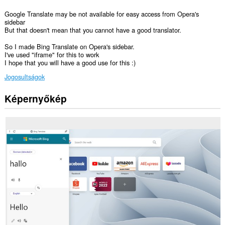
Google Translate may be not available for easy access from Opera's
sidebar
But that doesn't mean that you cannot have a good translator.
So I made Bing Translate on Opera's sidebar.
I've used "iframe" for this to work
I hope that you will have a good use for this :)
Jogosultságok
Képernyőkép
Ez
a
kiegészítő
egy
panelt
ad
az
oldalsávhoz.