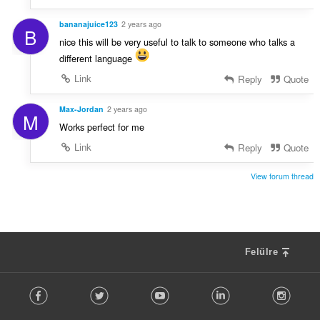
bananajuice123
2 years ago
B
nice this will be very useful to talk to someone who talks a
different language
Link
Reply
Quote
Max-Jordan
2 years ago
M
Works perfect for me
Link
Reply
Quote
View forum thread
Felülre
F
Facebook
Twitter
Youtube
LinkedIn
Instag
o
l