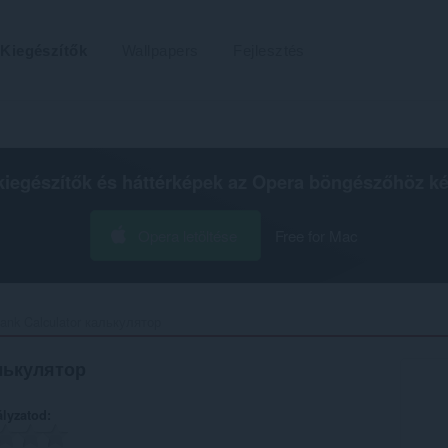
Kiegészítők
Wallpapers
Fejlesztés
kiegészítők és háttérképek az
Opera böngészőhöz
ké
Opera letöltése
Free for Mac
ank Calculator калькулятор‎
алькулятор
ályzatod