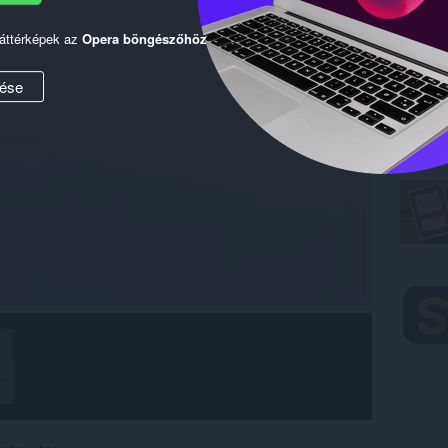
háttérképek az
Opera böngészőhöz
ése