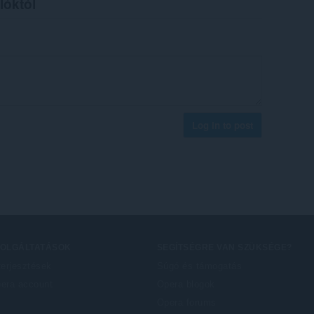
lóktól
Log in to post
ZOLGÁLTATÁSOK
SEGÍTSÉGRE VAN SZÜKSÉGE?
terjesztések
Súgó és támogatás
era account
Opera blogok
Opera forums