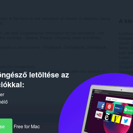
ution to the bank for the calculation of interest on deposits, taking
A kie
ts.
, per year. Supplemental information for the calculation - the
Letöltés
the countries - Ukraine, Poland, Lithuania, Israel and others.
Kategór
Verzió
deposits in various banks - Privatbank, Oschadbank, UkrSibbank,
Méret
2
Last up
Licenc
Adatvéde
vals (for comparison);
Szolgált
est on deposits in various countries, are taken into account in...
Támogat
ngésző letöltése az
iókkal:
Kapc
ker
mélő
ése
Free for Mac