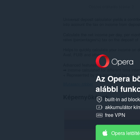
Összes értékelés száma:
2
Universal deposit calculator yields a contrib
into account the tax on income from deposi
Calculate the net income per day, per month
rates (percentages%) tax on the deposit of 
Helps to quickly calculate your income on 
Aval, FUIB and other
Advanced features:
➡ income calculated for different time inter
+ Represented by the amount of tax on inter
Az Opera bö
Mutasson többet
alábbi funkc
Képernyőképek
built-in ad bloc
akkumulátor kí
free VPN
Opera letölt