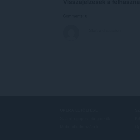
Visszajelzések a felhaszná
Comments: 0
OPERA LETÖLTÉSE
S
Számítógépes böngészők
Ki
Mobil alkalmazások
Op