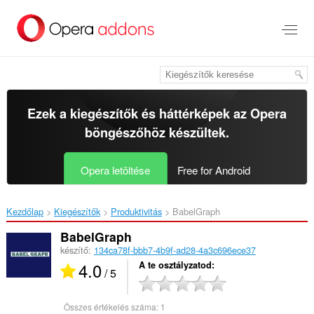
Ugrás
a
lap
tartalmára
Ezek a kiegészítők és háttérképek az
Opera
böngészőhöz
készültek.
Opera letöltése
Free for Android
Kezdőlap
Kiegészítők
Produktivitás
BabelGraph‎
BabelGraph
készítő:
134ca78f-bbb7-4b9f-ad28-4a3c696ece37
4.0
A te osztályzatod
/ 5
Összes értékelés száma:
1