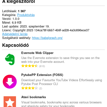
A kiegészítőről
Letöltések
1 367
Kategória
Produktivitás
Verzió
1.0.0
Méret
6,9 KB
Last update
2023. szeptember 19.
Licenc
Copyright 2023 134ca78f-bbb7-4b9f-ad28-4a3c696ece37
Adatvédelmi leírás
Szolgáltatói webhely
https://babelgraph.org/
Kapcsolódó
Evernote Web Clipper
Use the Evernote extension to save things you see on the
web into your Evernote account.
Ö
610
s
s
PytubePP Extension (FOSS)
z
Download your Favourite YouTube Videos Effortlessly using
Pytube Post Processor CLI
e
Ö
2
s
s
é
s
Atavi bookmarks
r
z
Visual bookmarks, bookmarks sync across various browsers
t
and absolute safety for your bookmarks
e