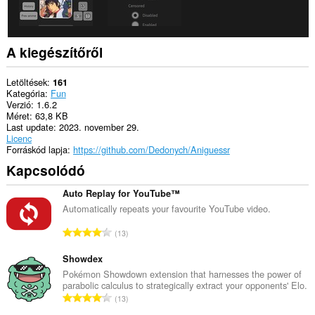
A kiegészítőről
Letöltések
161
Kategória
Fun
Verzió
1.6.2
Méret
63,8 KB
Last update
2023. november 29.
Licenc
Forráskód lapja
https://github.com/Dedonych/Aniguessr
Kapcsolódó
Auto Replay for YouTube™
Automatically repeats your favourite YouTube video.
Ö
13
s
s
Showdex
z
Pokémon Showdown extension that harnesses the power of
parabolic calculus to strategically extract your opponents' Elo.
e
Ö
13
s
s