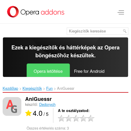
Ugrás
a
lap
tartalmára
Ezek a kiegészítők és háttérképek az
Opera
böngészőhöz
készültek.
Opera letöltése
Free for Android
Kezdőlap
Kiegészítők
Fun
AniGuessr‎
AniGuessr
készítő:
Dedonych
4.0
A te osztályzatod
/ 5
Összes értékelés száma:
3