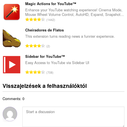
é
s
Magic Actions for YouTube™
r
z
Enhance your YouTube watching experience! Cinema Mode,
t
Mouse Wheel Volume Control, AutoHD, Expand, Snapshot...
e
é
Ö
1442
s
k
s
é
e
s
Cheiradores de Flatos
r
l
z
This extension turns reading news a funnier experience.
t
é
e
é
Ö
s
2
s
k
s
s
é
e
s
Sidebar for YouTube™
z
r
l
z
á
Easy Access to YouTube via Sidebar UI
t
é
e
m
é
Ö
s
708
s
a
k
s
s
é
:
e
s
z
Visszajelzések a felhasználóktól
r
l
z
á
t
é
e
m
é
s
Comments: 0
s
a
k
s
é
:
e
z
r
l
á
t
é
m
é
s
a