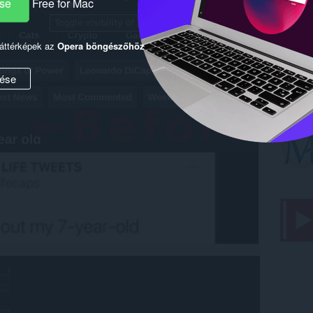
ése
Free for Mac
háttérképek az
Opera böngészőhöz
ése