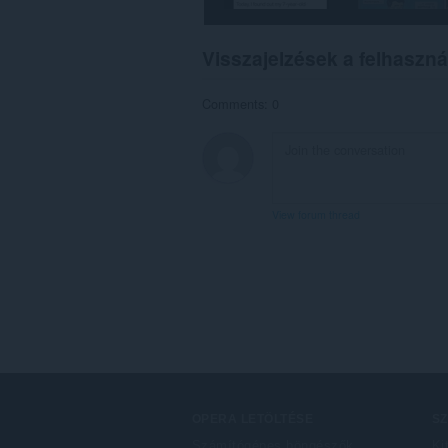
Visszajelzések a felhaszná
Comments: 0
View forum thread
OPERA LETÖLTÉSE
S
Számítógépes böngészők
Ki