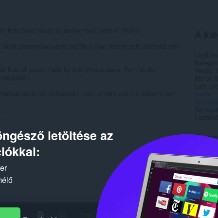
ou to hide posts made by anonymous users on 9GAG.
A kie
e to block anonymous users and thus your stream gets cluttered with
Letöltés
Kategór
just hide all posts made by anonymous users. For this the
Verzió
navigation.
Méret
8
Last up
nymous users get collapsed in your stream and the button's icon
Licenc
Adatvéde
Támogat
.
Forráskó
ngésző letöltése az
Kapc
iókkal:
ker
mélő