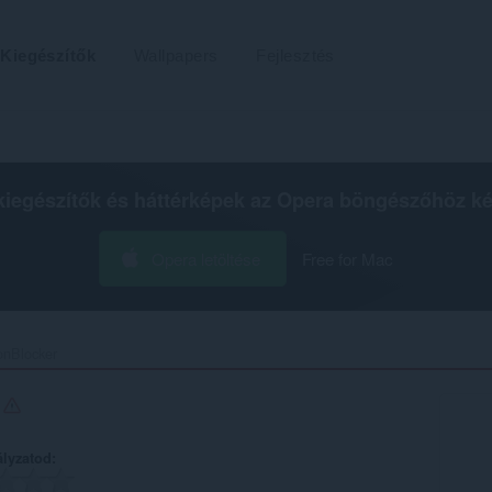
Kiegészítők
Wallpapers
Fejlesztés
kiegészítők és háttérképek az
Opera böngészőhöz
ké
Opera letöltése
Free for Mac
Blocker‎
r
ályzatod