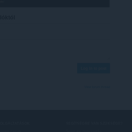
lóktól
Log in to post
View forum thread
ZOLGÁLTATÁSOK
SEGÍTSÉGRE VAN SZÜKSÉGE?
terjesztések
Súgó és támogatás