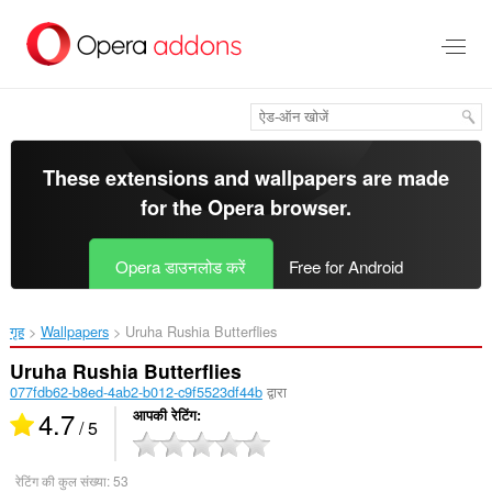
मुख्य
सामग्री
को
छोड़
दें
These extensions and wallpapers are made
for the
Opera browser
.
Opera डाउनलोड करें
Free for Android
गृह
Wallpapers
Uruha Rushia Butterflies‎
Uruha Rushia Butterflies
077fdb62-b8ed-4ab2-b012-c9f5523df44b
द्वारा
4.7
आपकी रेटिंग
/ 5
रेटिंग की कुल संख्या:
53