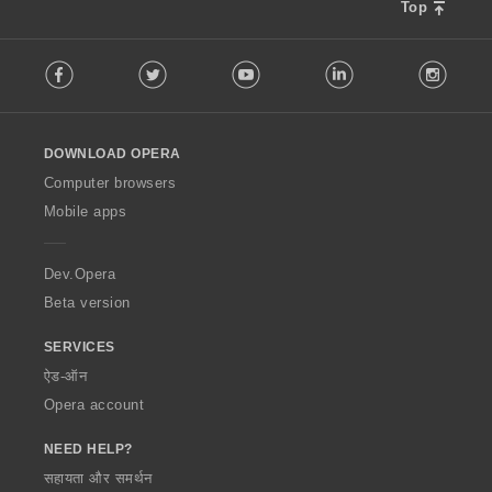
Top
F
Facebook
Twitter
Youtube
LinkedIn
Instag
o
l
l
o
DOWNLOAD OPERA
w
O
Computer browsers
p
Mobile apps
e
r
a
Dev.Opera
Beta version
SERVICES
ऐड-ऑन
Opera account
NEED HELP?
सहायता और समर्थन