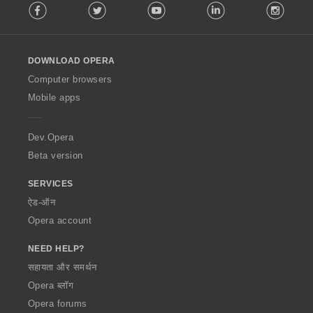
Facebook
Twitter
Youtube
LinkedIn
Instag
o
l
l
o
DOWNLOAD OPERA
w
O
Computer browsers
p
Mobile apps
e
r
a
Dev.Opera
Beta version
SERVICES
ऐड-ऑन
Opera account
NEED HELP?
सहायता और समर्थन
Opera ब्लॉग
Opera forums