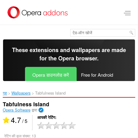
मुख्य
सामग्री
को
छोड़
दें
These extensions and wallpapers are made
for the
Opera browser
.
Opera डाउनलोड करें
Free for Android
गृह
Wallpapers
Tabfulness Island‎
Tabfulness Island
Opera Software
द्वारा
4.7
आपकी रेटिंग
/ 5
रेटिंग की कुल संख्या:
13