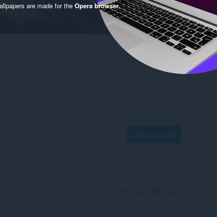
llpapers are made for the
Opera browser
.
Log in to post
Reply
Quote