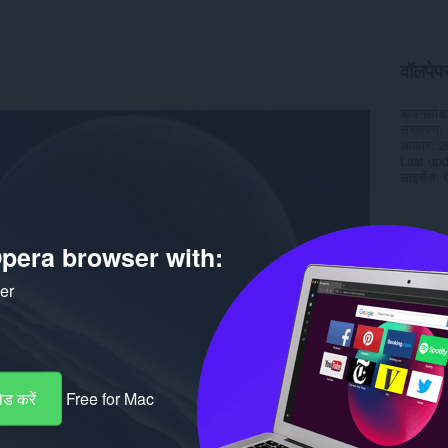
वॉलपेपर 
डाउनलोड
संस्करण
आकार
2
Last up
लाइसेंस
pera browser with:
ker
ड करें
Free for Mac