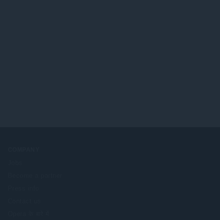
COMPANY
Jobs
Become a partner
Press info
Contact us
Opera के बारे में