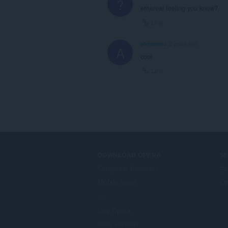
?
ethereal feeling you know?
Link
ahmamou
2 years ago
A
cool
Link
DOWNLOAD OPERA
S
Computer browsers
ऐड
Mobile apps
Op
Dev.Opera
Beta version