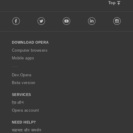
Top
F
Facebook
Twitter
Youtube
LinkedIn
Instag
o
l
l
o
DOWNLOAD OPERA
w
O
Computer browsers
p
Mobile apps
e
r
a
Dev.Opera
Beta version
SERVICES
ऐड-ऑन
Opera account
NEED HELP?
सहायता और समर्थन