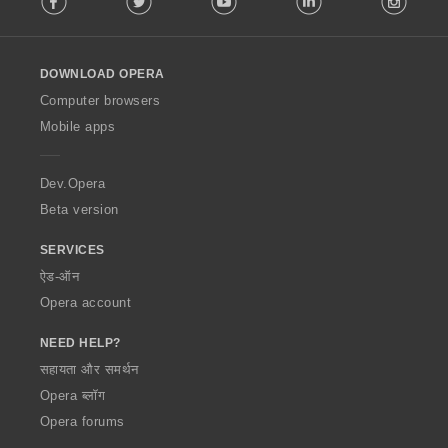
l
l
o
DOWNLOAD OPERA
w
O
Computer browsers
p
Mobile apps
e
r
a
Dev.Opera
Beta version
SERVICES
ऐड-ऑन
Opera account
NEED HELP?
सहायता और समर्थन
Opera ब्लॉग
Opera forums