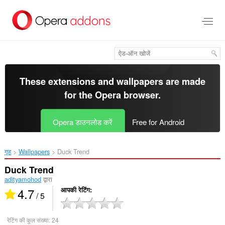
मुख्य
सामग्री
को
छोड़
दें
These extensions and wallpapers are made
for the
Opera browser
.
Opera डाउनलोड करें
Free for Android
गृह
Wallpapers
Duck Trend‎
Duck Trend
adityamohod
द्वारा
4.7
आपकी रेटिंग
/ 5
रेटिंग की कुल संख्या:
24