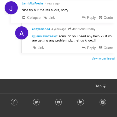
JanniAkaFreaky
4 years ago
J
Nice try but the res sucks, sorry
Collapse
Link
Reply
Quote
JanniAkaFreaky
adityamohod
4 years ago
A
@janniakafreaky
: sorry, do you need any help ?? if you
are getting any problem plz.. let us know..!!
Link
Reply
Quote
View forum thread
Top
F
Facebook
Twitter
Youtube
LinkedIn
Instag
o
l
l
o