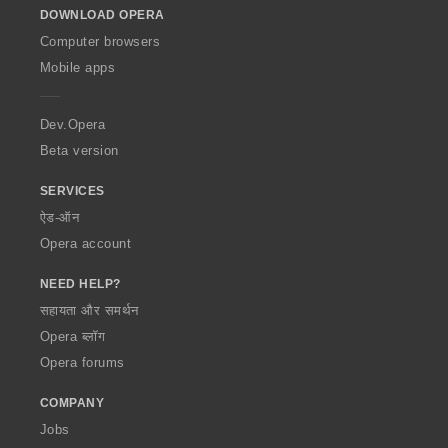
DOWNLOAD OPERA
w
O
Computer browsers
p
Mobile apps
e
r
a
Dev.Opera
Beta version
SERVICES
ऐड-ऑन
Opera account
NEED HELP?
सहायता और समर्थन
Opera ब्लॉग
Opera forums
COMPANY
Jobs