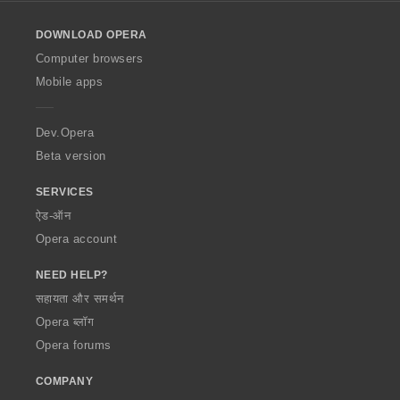
l
o
DOWNLOAD OPERA
w
O
Computer browsers
p
Mobile apps
e
r
a
Dev.Opera
Beta version
SERVICES
ऐड-ऑन
Opera account
NEED HELP?
सहायता और समर्थन
Opera ब्लॉग
Opera forums
COMPANY