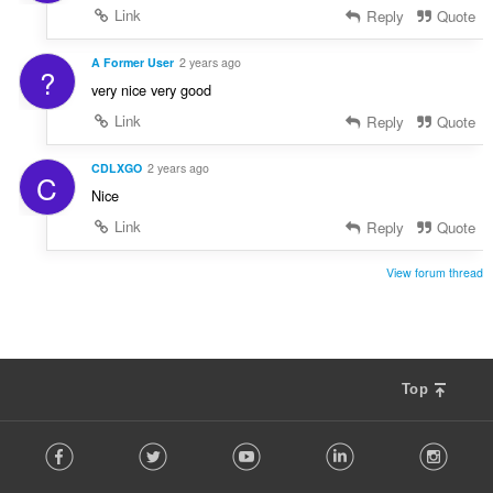
Link
Reply
Quote
A Former User
2 years ago
?
very nice very good
Link
Reply
Quote
CDLXGO
2 years ago
C
Nice
Link
Reply
Quote
View forum thread
Top
F
Facebook
Twitter
Youtube
LinkedIn
Instag
o
l