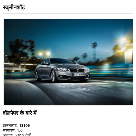
स्क्रीनशॉट
वॉलपेपर के बारे में
डाउनलोड
13109
संस्करण
1.0
आकार
532.2 केबी