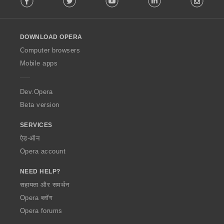
l
l
o
DOWNLOAD OPERA
w
O
Computer browsers
p
Mobile apps
e
r
a
Dev.Opera
Beta version
SERVICES
ऐड-ऑन
Opera account
NEED HELP?
सहायता और समर्थन
Opera ब्लॉग
Opera forums