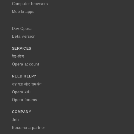
O
Computer browsers
p
Mobile apps
e
r
a
Dev.Opera
Beta version
SERVICES
ऐड-ऑन
Opera account
NEED HELP?
सहायता और समर्थन
Opera ब्लॉग
Opera forums
COMPANY
Jobs
Become a partner