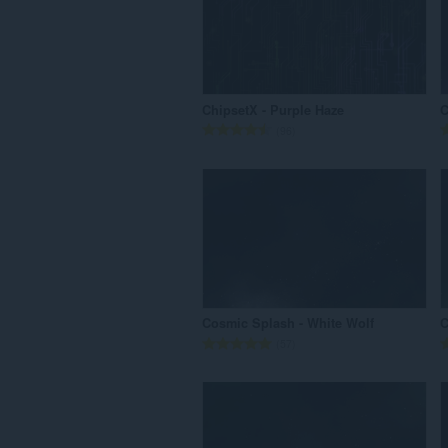
ल
सं
ख्या
:
ChipsetX - Purple Haze
C
रे
96
टिं
ग
की
कु
ल
सं
ख्या
:
Cosmic Splash - White Wolf
C
रे
57
टिं
ग
की
कु
ल