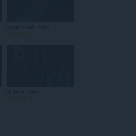
सं
ख्या
:
Cosmic Splash - Cyber
रे
19
टिं
ग
की
कु
ल
सं
ख्या
:
Chipset X - Cyber
रे
85
टिं
ग
की
कु
ल
सं