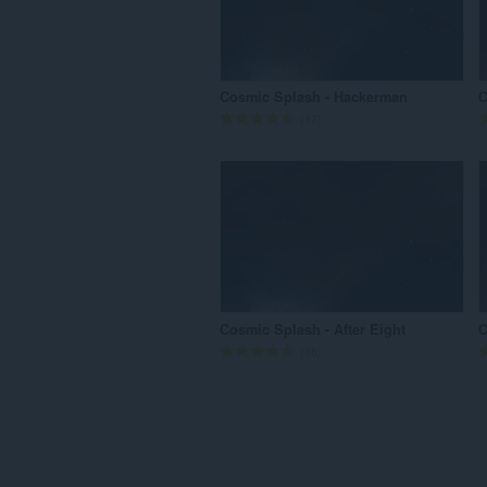
सं
ख्या
:
Cosmic Splash - Hackerman
C
रे
17
टिं
ग
की
कु
ल
सं
ख्या
:
Cosmic Splash - After Eight
C
रे
16
टिं
ग
की
कु
ल
सं