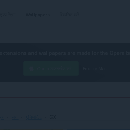
एक्सटेंशन
Wallpapers
विकसित करें
extensions and wallpapers are made for the
Opera b
Opera डाउनलोड करें
Free for Mac
रिय
नया
एनिमेटिड
GX