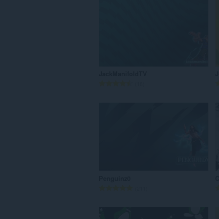
JackManifoldTV
J
रे
18
टिं
ग
की
कु
ल
सं
ख्या
:
Penguinz0
C
रे
211
टिं
ग
की