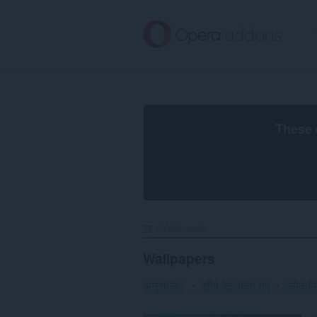
मुख्य
सामग्री
को
छोड़
दें
These 
गृह
Wallpapers
Wallpapers
अनुशंसित
शीर्ष रेट किए गए
लोकप्