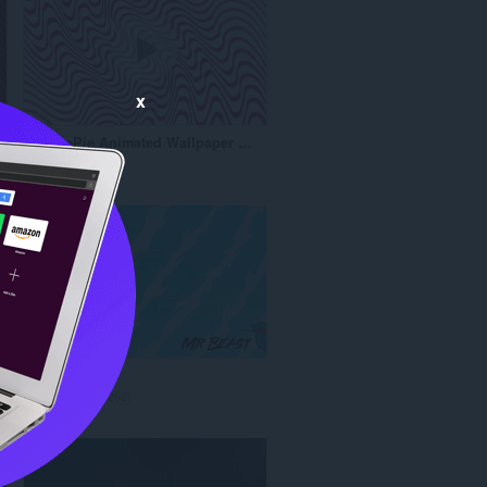
कु
ल
सं
ख्या
x
:
PewDiePie Animated Wallpaper Light
रे
58
टिं
ग
की
कु
ल
सं
ख्या
:
MrBeast
रे
262
टिं
ग
की
कु