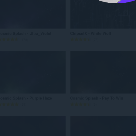
ल
ल
सं
सं
ख्या
ख्या
:
:
osmic Splash - Ultra_Violet
ChipsetX - White Wolf
रे
रे
179
73
टिं
टिं
ग
ग
की
की
कु
कु
ल
ल
सं
सं
ख्या
ख्या
:
:
osmic Splash - Purple Haze
Cosmic Splash - Pay To Win
रे
रे
39
8
टिं
टिं
ग
ग
की
की
कु
कु
ल
ल