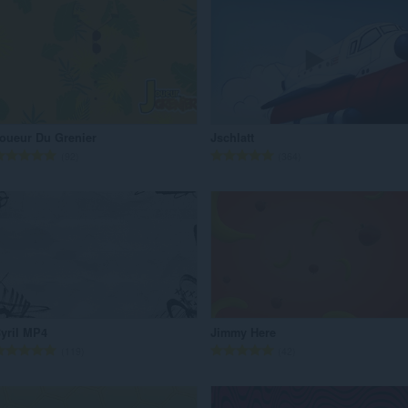
oueur Du Grenier
Jschlatt
रे
रे
92
364
टिं
टिं
ग
ग
की
की
कु
कु
ल
ल
सं
सं
ख्या
ख्या
:
:
yril MP4
Jimmy Here
रे
रे
119
42
टिं
टिं
ग
ग
की
की