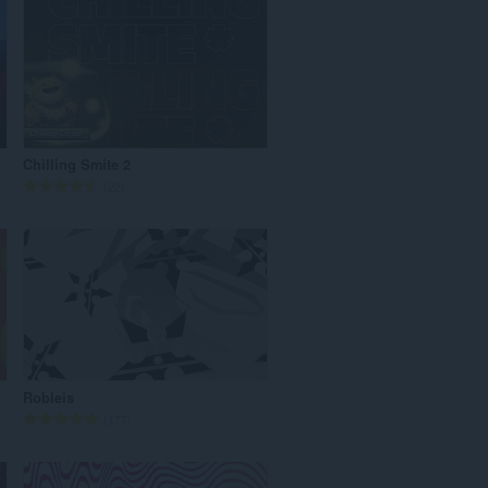
Chilling Smite 2
रे
22
टिं
ग
की
कु
ल
सं
ख्या
:
Robleis
रे
177
टिं
ग
की