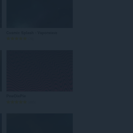
ल
सं
ख्या
:
Cosmic Splash - Vaporwave
रे
76
टिं
ग
की
कु
ल
सं
ख्या
:
PewDiePie
रे
665
टिं
ग
की
कु
ल