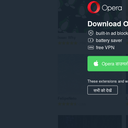
कु
ल
सं
Download O
ख्या
:
built-in ad bloc
Isaac Why
C
battery saver
रे
199
free VPN
टिं
ग
की
Opera डाउनलो
कु
ल
सं
These extensions and wa
ख्या
:
सभी को देखें
FelipeNeto
L
रे
155
टिं
ग
की
कु