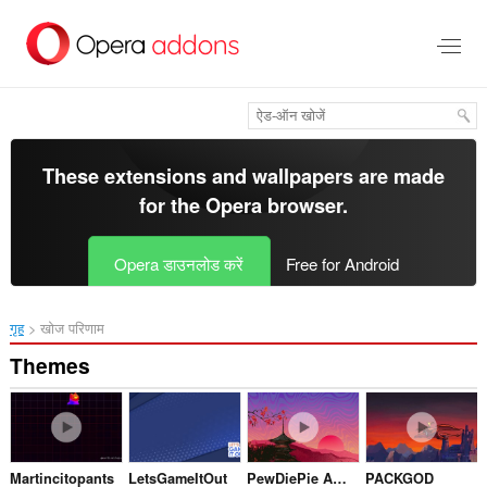
मुख्य
सामग्री
को
छोड़
दें
These extensions and wallpapers are made
for the
Opera browser
.
Opera डाउनलोड करें
Free for Android
गृह
खोज परिणाम
Themes
Martincitopants
LetsGameItOut
PewDiePie Animated Wallpaper Japan
PACKGOD