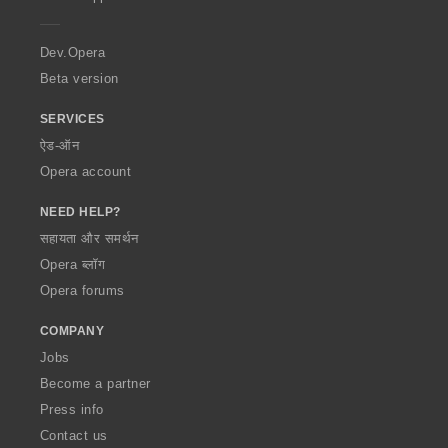
e
r
a
Dev.Opera
Beta version
SERVICES
ऐड-ऑन
Opera account
NEED HELP?
सहायता और समर्थन
Opera ब्लॉग
Opera forums
COMPANY
Jobs
Become a partner
Press info
Contact us