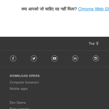
रे
4
टिं
क्या आपको जो चाहिए वह नहीं मिला?
Chrome Web St
ग
की
कु
ल
सं
ख्या
:
Top
F
Facebook
Twitter
Youtube
LinkedIn
Instag
o
l
l
o
DOWNLOAD OPERA
w
O
Computer browsers
p
Mobile apps
e
r
a
Dev.Opera
Beta version