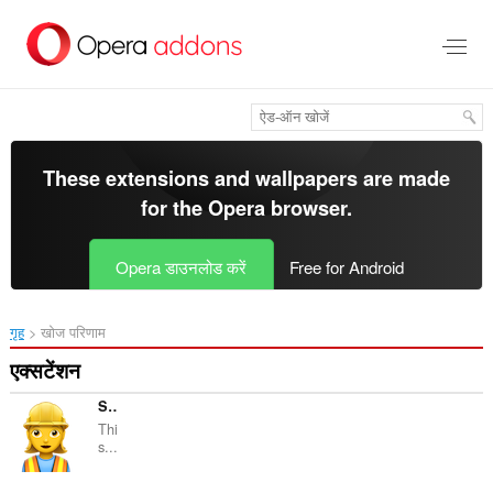
मुख्य
सामग्री
को
छोड़
दें
These extensions and wallpapers are made
for the
Opera browser
.
Opera डाउनलोड करें
Free for Android
गृह
खोज परिणाम
एक्सटेंशन
Service Worker Detector
Thi
s...