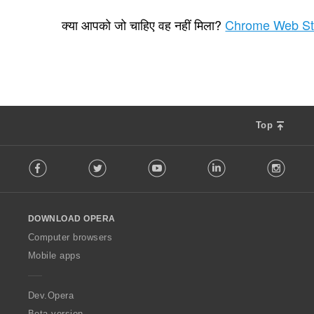
रे
2
टिं
क्या आपको जो चाहिए वह नहीं मिला?
Chrome Web St
ग
की
कु
ल
सं
ख्या
:
Top
F
Facebook
Twitter
Youtube
LinkedIn
Instag
o
l
l
o
DOWNLOAD OPERA
w
O
Computer browsers
p
Mobile apps
e
r
a
Dev.Opera
Beta version