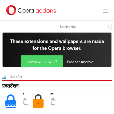
मुख्य
सामग्री
को
छोड़
दें
These extensions and wallpapers are made
for the
Opera browser
.
Opera डाउनलोड करें
Free for Android
गृह
खोज परिणाम
एक्सटेंशन
sha1 hash generator
md5 hash generator
SH
MD
A...
5...