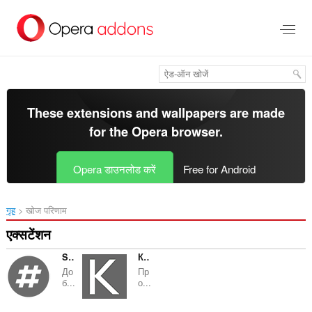
मुख्य
सामग्री
को
छोड़
दें
These extensions and wallpapers are made
for the
Opera browser
.
Opera डाउनलोड करें
Free for Android
गृह
खोज परिणाम
एक्सटेंशन
StyleMaster
Курс Валют
До
Пр
б...
о...