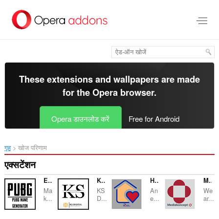
मुख्य
सामग्री
को
छोड़
दें
These extensions and wallpapers are made
for the
Opera browser
.
Opera डाउनलोड करें
Free for Android
गृह
खोज परिणाम
एक्सटेंशन
Elite PUBG NAME GENERATOR
KS Digital Marketing & innovation
Home and Wellness
Media Koncept
Ma
KS
An
We
k...
D...
e...
ar...