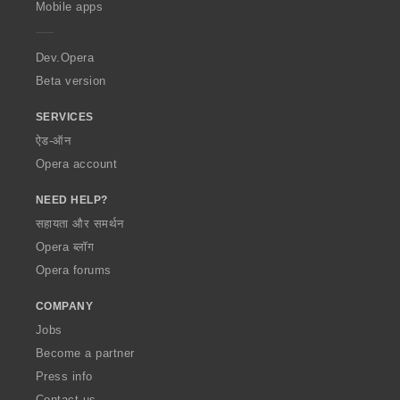
Mobile apps
e
r
a
Dev.Opera
Beta version
SERVICES
ऐड-ऑन
Opera account
NEED HELP?
सहायता और समर्थन
Opera ब्लॉग
Opera forums
COMPANY
Jobs
Become a partner
Press info
Contact us