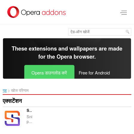
मुख्य
सामग्री
को
छोड़
दें
These extensions and wallpapers are made
for the
Opera browser
.
Opera डाउनलोड करें
Free for Android
गृह
खोज परिणाम
एक्सटेंशन
Snip Shot
Sni
p...