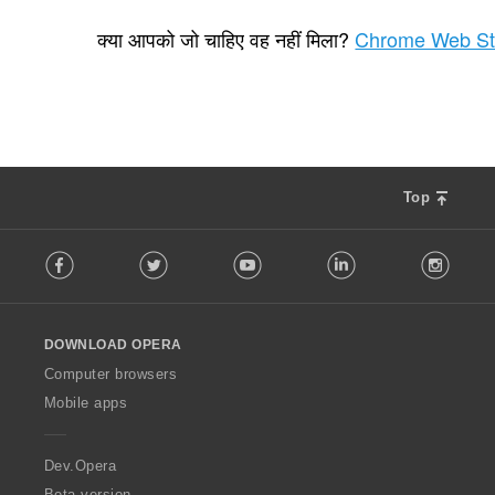
रे
3
टिं
क्या आपको जो चाहिए वह नहीं मिला?
Chrome Web St
ग
की
कु
ल
सं
ख्या
:
Top
F
Facebook
Twitter
Youtube
LinkedIn
Instag
o
l
l
o
DOWNLOAD OPERA
w
O
Computer browsers
p
Mobile apps
e
r
a
Dev.Opera
Beta version