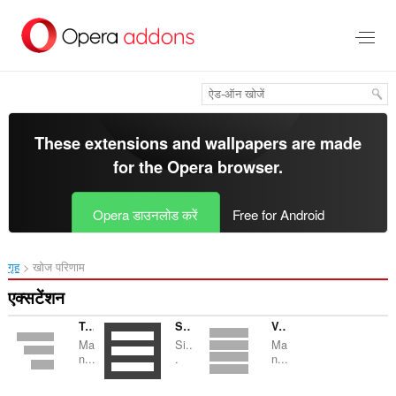
मुख्य
सामग्री
को
छोड़
दें
These extensions and wallpapers are made
for the
Opera browser
.
Opera डाउनलोड करें
Free for Android
गृह
खोज परिणाम
एक्सटेंशन
Tree Tabs
Simple Vertical Tabs
Vertical Tabs
Ma
Si..
Ma
n...
.
n...