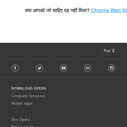
रे
101
टिं
क्या आपको जो चाहिए वह नहीं मिला?
Chrome Web St
ग
की
कु
ल
सं
ख्या
:
Top
F
Facebook
Twitter
Youtube
LinkedIn
Instag
o
l
l
o
DOWNLOAD OPERA
w
O
Computer browsers
p
Mobile apps
e
r
a
Dev.Opera
Beta version