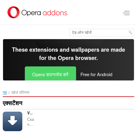
मुख्य
सामग्री
को
छोड़
दें
These extensions and wallpapers are made
for the
Opera browser
.
Opera डाउनलोड करें
Free for Android
गृह
खोज परिणाम
एक्सटेंशन
VK Saver
Ска
ч...