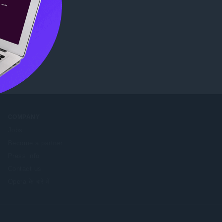
COMPANY
Jobs
Become a partner
Press info
Contact us
Opera के बारे में