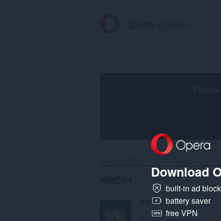
मुख्य
सामग्री
को
छोड़
दें
These 
गृह
खोज परिणाम
Download O
एक्सटेंशन
built-in ad bloc
battery saver
Watch2Gether
The official
free VPN
Watch2Gether (W2G)...