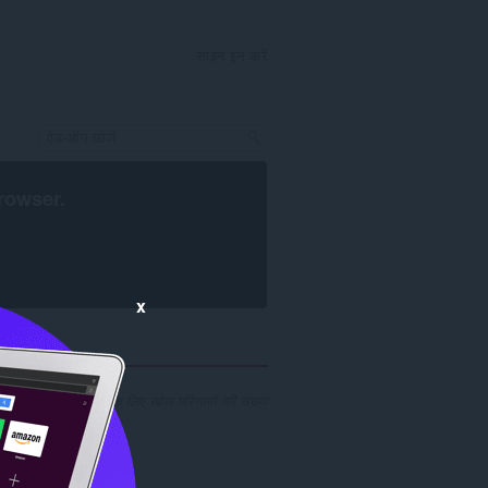
साइन इन करें
rowser
.
x
लपर 'florian-w2g': 1 के लिए खोज परिणामों की संख्या