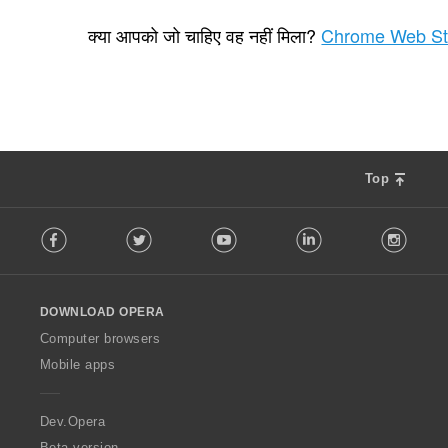
रे
1
टिं
क्या आपको जो चाहिए वह नहीं मिला?
Chrome Web St
ग
की
कु
ल
सं
ख्या
:
Top
F
Facebook
Twitter
Youtube
LinkedIn
Instag
o
l
l
o
DOWNLOAD OPERA
w
O
Computer browsers
p
Mobile apps
e
r
a
Dev.Opera
Beta version