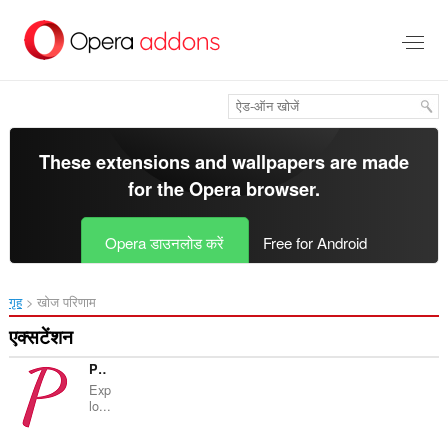
मुख्य
सामग्री
को
छोड़
दें
These extensions and wallpapers are made
for the
Opera browser
.
Opera डाउनलोड करें
Free for Android
गृह
खोज परिणाम
एक्सटेंशन
Pinky Bio
Exp
lo...