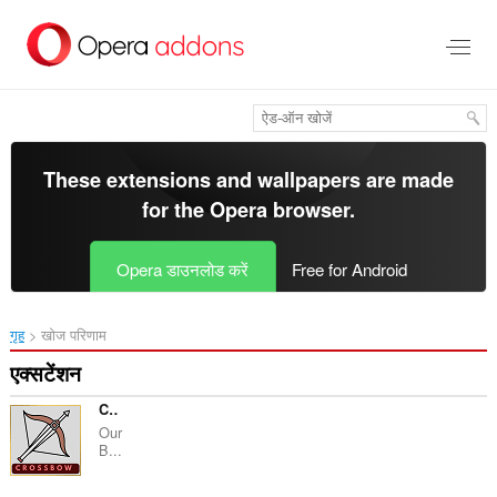
मुख्य
सामग्री
को
छोड़
दें
These extensions and wallpapers are made
for the
Opera browser
.
Opera डाउनलोड करें
Free for Android
गृह
खोज परिणाम
एक्सटेंशन
CROSSBOW - BUYING GUIDE
Our
B...