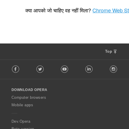
रे
1
टिं
क्या आपको जो चाहिए वह नहीं मिला?
Chrome Web St
ग
की
कु
ल
सं
ख्या
:
Top
F
Facebook
Twitter
Youtube
LinkedIn
Instag
o
l
l
o
DOWNLOAD OPERA
w
O
Computer browsers
p
Mobile apps
e
r
a
Dev.Opera
Beta version