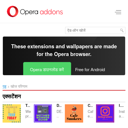
मुख्य
सामग्री
को
छोड़
दें
These extensions and wallpapers are made
for the
Opera browser
.
Opera डाउनलोड करें
Free for Android
गृह
खोज परिणाम
एक्सटेंशन
Teer Today Formual Guide
DEMother Boards Guide
Cafe Smooker
Instagramerz Guide & Tips
We
DE.
Caf
Inst
pr...
..
e...
a...