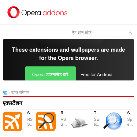
मुख्य
सामग्री
को
छोड़
दें
These extensions and wallpapers are made
for the
Opera browser
.
Opera डाउनलोड करें
Free for Android
गृह
खोज परिणाम
एक्सटेंशन
Smart RSS
RSS Detector
The Switcher
Search Window
RS
RS
Swi
Sp
S...
S...
tc...
e...