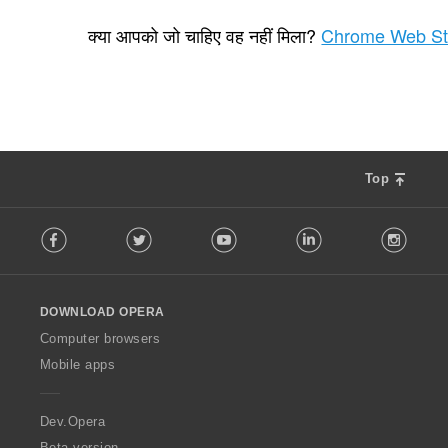
रे
2
टिं
क्या आपको जो चाहिए वह नहीं मिला?
Chrome Web St
ग
की
कु
ल
सं
ख्या
:
Top
F
Facebook
Twitter
Youtube
LinkedIn
Instag
o
l
l
o
DOWNLOAD OPERA
w
O
Computer browsers
p
Mobile apps
e
r
a
Dev.Opera
Beta version