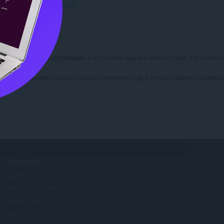
Opera डाउनलोड करें
ть актуальную информацию о состоянии вашего компьютера. На основани
рамм и установить недостающие компоненты для использования сервисо
COMPANY
Jobs
Become a partner
Press info
Contact us