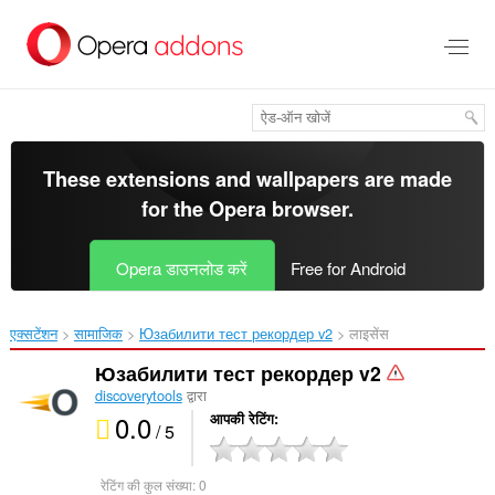
मुख्य
सामग्री
को
छोड़
दें
These extensions and wallpapers are made
for the
Opera browser
.
Opera डाउनलोड करें
Free for Android
एक्सटेंशन
सामाजिक
Юзабилити тест рекордер v2‎
लाइसेंस
Юзабилити тест рекордер v2
discoverytools
द्वारा
0.0
आपकी रेटिंग
/ 5
रेटिंग की कुल संख्या:
0