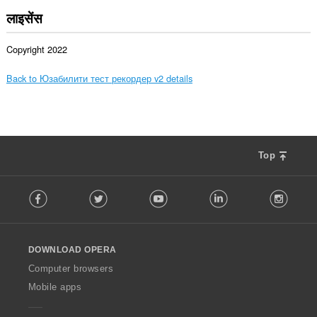
लाइसेंस
Copyright 2022
Back to Юзабилити тест рекордер v2 details
Top
F
Facebook
Twitter
Youtube
LinkedIn
Instag
o
l
l
o
DOWNLOAD OPERA
w
O
Computer browsers
p
Mobile apps
e
r