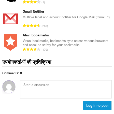
रे
1
ल
टिं
सं
ग
Gmail Notifier
ख्या
की
Multiple label and account notifier for Google Mail (Gmail™)
:
कु
रे
288
ल
टिं
सं
ग
Atavi bookmarks
ख्या
की
Visual bookmarks, bookmarks sync across various browsers
:
and absolute safety for your bookmarks
कु
रे
170
ल
टिं
सं
ग
उपयोगकर्ताओं की प्रतिक्रिया
ख्या
की
:
कु
Comments: 0
ल
सं
ख्या
:
Log in to post