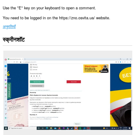
Use the "E" key on your keyboard to open a comment.
You need to be logged in on the https://zno.osvita.ua/ website.
अनुमतियाँ
स्क्रीनशॉट
यह
एक्सटेंशन
कुछ
वेबसाइट
पर
आपके
डेटा
तक
पहुँच
प्राप्त
कर
सकता
है।