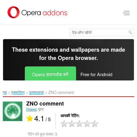
मुख्य
सामग्री
को
छोड़
दें
These extensions and wallpapers are made
for the
Opera browser
.
Opera डाउनलोड करें
Free for Android
गृह
एक्सटेंशन
उत्पादकता
ZNO comment‎
ZNO comment
lilseec
द्वारा
4.1
आपकी रेटिंग
/ 5
रेटिंग की कुल संख्या:
3