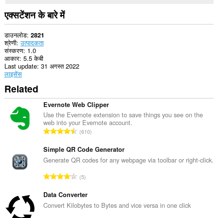
एक्सटेंशन के बारे में
डाउनलोड
2821
श्रेणी
उत्पादकता
संस्करण
1.0
आकार
5.5 केबी
Last update
31 अगस्त 2022
लाइसेंस
Related
Evernote Web Clipper
Use the Evernote extension to save things you see on the
web into your Evernote account.
रे
610
टिं
ग
Simple QR Code Generator
की
Generate QR codes for any webpage via toolbar or right-click.
कु
रे
5
ल
टिं
सं
ग
Data Converter
ख्या
की
Convert Kilobytes to Bytes and vice versa in one click
:
कु