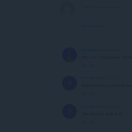
View forum thread
celebspeople1
4 years ago
2021 oct - il fonctionne - he w
Link
A Former User
5 years ago
?
Doesnt work on a channel ma
Link
A Former User
5 years ago
?
This does not work at all.
Link