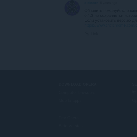
dicinson
5 years ago
Обновите пожалуйста расши
0.1.3 не сохраняется истор
Если установить версию для
https://www.crx4chrome.com/c
Link
DOWNLOAD OPERA
S
Computer browsers
ऐड
Mobile apps
Op
Dev.Opera
Beta version