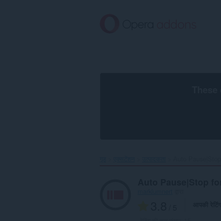
मुख्य
सामग्री
को
छोड़
दें
These 
गृह
एक्सटेंशन
उत्पादकता
Auto Pause|Stop
Auto Pause|Stop f
marklumnert
द्वारा
3.8
आपकी रेटिं
/ 5
रेटिंग की कुल संख्या:
15