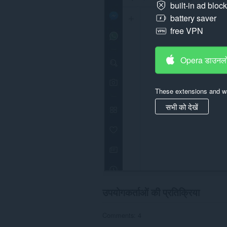
built-in ad bloc
पहुँच
प्राप्त
battery saver
कर
free VPN
सकता
है।
Opera डाउनलो
These extensions and wa
सभी को देखें
उपयोगकर्ताओं की प्रतिक्रिया
Comments: 4