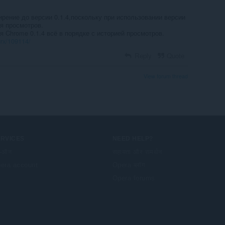
рение до версии 0.1.4,поскольку при использовании версии
ия просмотров.
 Chrome 0.1.4 всё в порядке с историей просмотров.
rx/109114/
Reply
Quote
View forum thread
ERVICES
NEED HELP?
-ऑन
सहायता और समर्थन
era account
Opera ब्लॉग
Opera forums