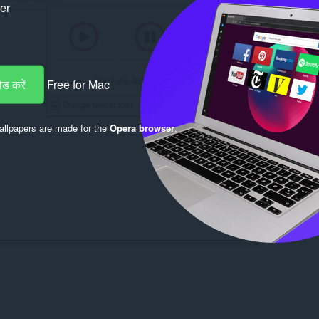
ker
ड करें
Free for Mac
llpapers are made for the
Opera browser
.