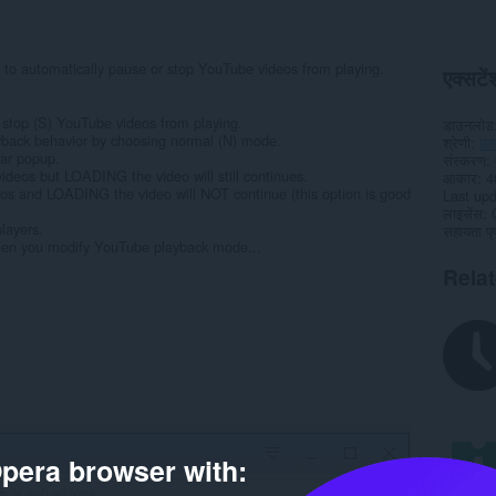
o automatically pause or stop YouTube videos from playing.
एक्सटेंश
r stop (S) YouTube videos from playing.
डाउनलोड
back behavior by choosing normal (N) mode.
श्रेणी
उत
bar popup.
संस्करण
eos but LOADING the video will still continues.
आकार
4
s and LOADING the video will NOT continue (this option is good
Last up
लाइसेंस
layers.
सहायता पृष
when you modify YouTube playback mode...
Rela
pera browser with: