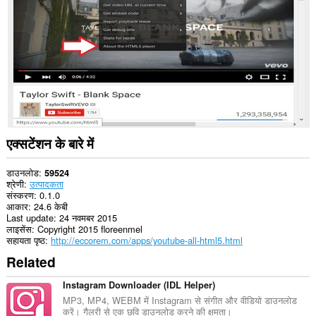
प्राप्त
कर
सकता
है।
यह
एक्सटेंशन
आपके
टैब
और
ब्राउज़िंग
गतिविधि
तक
एक्सटेंशन के बारे में
पहुँच
प्राप्त
कर
डाउनलोड
59524
सकता
श्रेणी
उत्पादकता
है।
संस्करण
0.1.0
आकार
24.6 केबी
Last update
24 नवमबर 2015
लाइसेंस
Copyright 2015 floreenmel
सहायता पृष्ठ
http://eccorem.com/apps/youtube-all-html5.html
Related
Instagram Downloader (IDL Helper)
MP3, MP4, WEBM में Instagram से संगीत और वीडियो डाउनलोड
करें। गैलरी से एक छवि डाउनलोड करने की क्षमता।