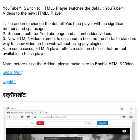
YouTube™ Switch to HTML5 Player switches the default YouTube™
Videos to the new HTML5 Player.
1. lite addon to change the default YouTube player with no significant
memory and cpu usage.
2. Supports both for YouTube page and all embedded videos.
3. New HTML5 video element is designed to become the de facto standard
way to show video on the web without using any plugins.
4. In some cases, HTML5 player offers resolution choices that are not
available in Flash player.
Note: before using the Addon, please make sure to Enable HTML5 Video...
अधिक दिखाएँ
अनुमतियाँ
स्क्रीनशॉट
यह
एक्सटेंशन
सभी
वेबसाइट
पर
आपके
डेटा
तक
पहुँच