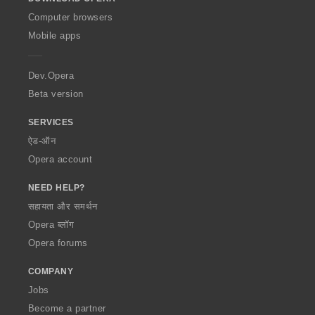
w
O
Computer browsers
p
Mobile apps
e
r
a
Dev.Opera
Beta version
SERVICES
ऐड-ऑन
Opera account
NEED HELP?
सहायता और समर्थन
Opera ब्लॉग
Opera forums
COMPANY
Jobs
Become a partner