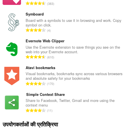
रे
383
टिं
ग
Symboard
की
Board with a symbols to use it in browsing and work. Copy
symbol on click.
कु
रे
4
ल
टिं
सं
ग
Evernote Web Clipper
ख्या
की
Use the Evernote extension to save things you see on the
:
web into your Evernote account.
कु
रे
610
ल
टिं
सं
ग
Atavi bookmarks
ख्या
की
Visual bookmarks, bookmarks sync across various browsers
:
and absolute safety for your bookmarks
कु
रे
170
ल
टिं
सं
ग
Simple Context Share
ख्या
की
Share to Facebook, Twitter, Gmail and more using the
:
context menu
कु
रे
11
ल
टिं
सं
ग
उपयोगकर्ताओं की प्रतिक्रिया
ख्या
की