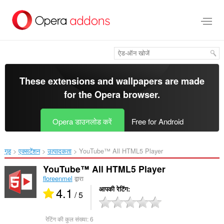
मुख्य
सामग्री
को
छोड़
दें
These extensions and wallpapers are made
for the
Opera browser
.
Opera डाउनलोड करें
Free for Android
गृह
एक्सटेंशन
उत्पादकता
YouTube™ All HTML5 Player‎
YouTube™ All HTML5 Player
floreenmel
द्वारा
4.1
आपकी रेटिंग
/ 5
रेटिंग की कुल संख्या:
6