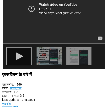
कर
सकता
है।
यह
एक्सटेंशन
आपके
टैब
और
ब्राउज़िंग
गतिविधि
तक
पहुँच
प्राप्त
कर
सकता
है।
एक्सटेंशन के बारे में
डाउनलोड
1560
श्रेणी
उत्पादकता
संस्करण
1.7
आकार
176.8 केबी
Last update
17 मई 2024
लाइसेंस