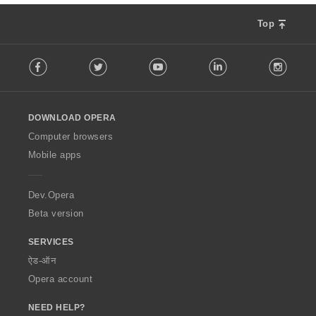
Top
F
Facebook
Twitter
Youtube
LinkedIn
Instag
o
l
l
o
DOWNLOAD OPERA
w
O
Computer browsers
p
Mobile apps
e
r
a
Dev.Opera
Beta version
SERVICES
ऐड-ऑन
Opera account
NEED HELP?