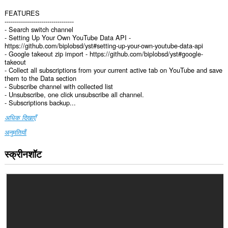
FEATURES
----------------------------------
- Search switch channel
- Setting Up Your Own YouTube Data API -
https://github.com/biplobsd/yst#setting-up-your-own-youtube-data-api
- Google takeout zip import - https://github.com/biplobsd/yst#google-
takeout
- Collect all subscriptions from your current active tab on YouTube and save
them to the Data section
- Subscribe channel with collected list
- Unsubscribe, one click unsubscribe all channel.
- Subscriptions backup...
अधिक दिखाएँ
अनुमतियाँ
स्क्रीनशॉट
यह
एक्सटेंशन
कुछ
वेबसाइट
पर
आपके
डेटा
तक
पहुँच
प्राप्त