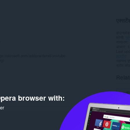
एक्सटेंश
डाउनलोड
श्रेणी
पहु
-
संस्करण
आकार
1
Last up
ge.microsoft.com/addons/detail/youtube-
लाइसेंस
hg)
सहायता पृष
स्रोत कोड 
Rela
pera browser with:
ker