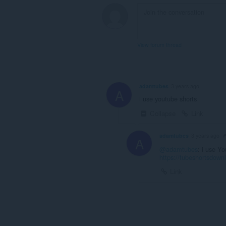
View forum thread
adamtubes
3 years ago
A
i use youtube shorts
Collapse
Link
adamtubes
3 years ago
A
@adamtubes
: i use Y
https://tubeshortsdown
Link