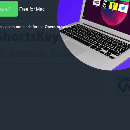
ड करें
Free for Mac
llpapers are made for the
Opera browser
.