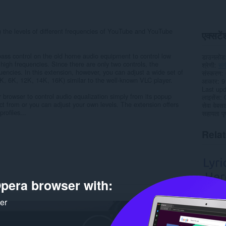
g) the levels of different frequencies of YouTube and YouTube
एक्सटेंश
 bass control on the old home audio equipment to control low
डाउनलोड
 high frequencies. Since there are only two controls, the
श्रेणी
सं
quencies. In this extension, however, you can adjust a wide set of
संस्करण
K, 6K, 12K, 14K, 16K) similar to the well-known VLC player.
आकार
9
Last up
 browser to control audio equalization simply from its popup
लाइसेंस
t from or you can adjust your own levels. The extension offers
सेवा वेबस
profiles...
सहायता पृष
Rela
pera browser with:
ker