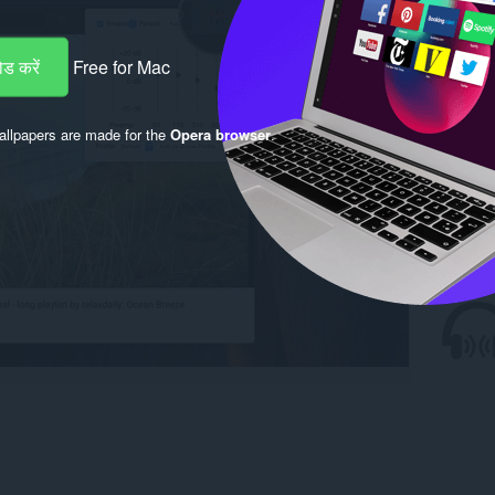
ड करें
Free for Mac
llpapers are made for the
Opera browser
.