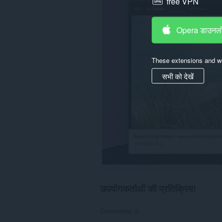
free VPN
पहुँच
प्राप्त
कर
Opera डाउनलो
सकता
है।
यह
These extensions and wa
एक्सटेंशन
आपके
सभी को देखें
टैब
और
ब्राउज़िंग
गतिविधि
तक
पहुँच
प्राप्त
कर
सकता
है।
उपयोगकर्ताओं की प्रतिक्रिया
Comments: 3