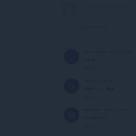
View forum thread
ihsanadlanhernow
2 years ago
I
yes bruh
Link
uriukas
2 years ago
U
I like it very much.
Link
well-wisher-man
3 years ago
W
Не работает!
Link