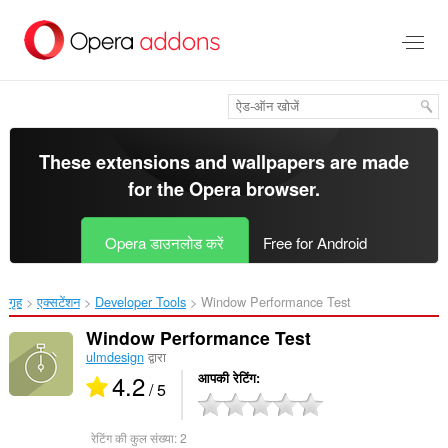
मुख्य
सामग्री
को
छोड़
दें
These extensions and wallpapers are made
for the
Opera browser
.
Opera डाउनलोड करें
Free for Android
गृह
एक्सटेंशन
Developer Tools
Window Performance Test‎
Window Performance Test
ulmdesign
द्वारा
4.2
आपकी रेटिंग
/ 5
रेटिंग की कुल संख्या:
2