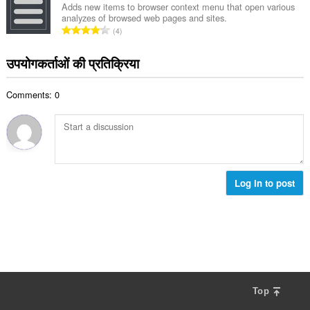
की
Adds new items to browser context menu that open various
:
analyzes of browsed web pages and sites.
कु
रे
4
ल
टिं
सं
ग
उपयोगकर्ताओं की प्रतिक्रिया
ख्या
की
:
कु
Comments: 0
ल
सं
ख्या
:
Log in to post
Top