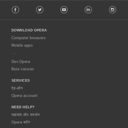
F
Facebook
Twitter
Youtube
LinkedIn
Instag
o
l
l
o
DOWNLOAD OPERA
w
O
Computer browsers
p
Mobile apps
e
r
a
Dev.Opera
Beta version
SERVICES
ऐड-ऑन
Opera account
NEED HELP?
सहायता और समर्थन
Opera ब्लॉग