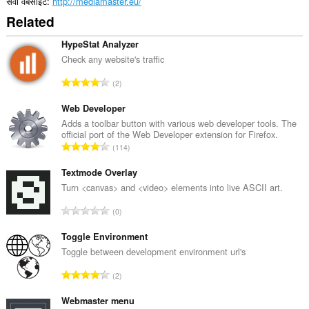
सेवा वेबसाइट
http://mediamaster.eu/
Related
HypeStat Analyzer
Check any website's traffic
रे
2
टिं
ग
Web Developer
की
Adds a toolbar button with various web developer tools. The
official port of the Web Developer extension for Firefox.
कु
रे
114
ल
टिं
सं
ग
Textmode Overlay
ख्या
की
Turn <canvas> and <video> elements into live ASCII art.
:
कु
रे
0
ल
टिं
सं
ग
Toggle Environment
ख्या
की
Toggle between development environment url's
:
कु
रे
2
ल
टिं
सं
ग
Webmaster menu
ख्या