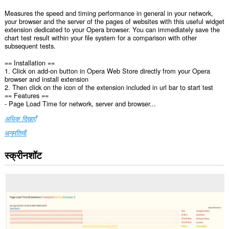
Measures the speed and timing performance in general in your network,
your browser and the server of the pages of websites with this useful widget
extension dedicated to your Opera browser. You can immediately save the
chart test result within your file system for a comparison with other
subsequent tests.
== Installation ==
1. Click on add-on button in Opera Web Store directly from your Opera
browser and install extension
2. Then click on the icon of the extension included in url bar to start test
== Features ==
- Page Load Time for network, server and browser...
अधिक दिखाएँ
अनुमतियाँ
स्क्रीनशॉट
यह
एक्सटेंशन
सभी
वेबसाइट
पर
आपके
डेटा
तक
पहुँच
प्राप्त